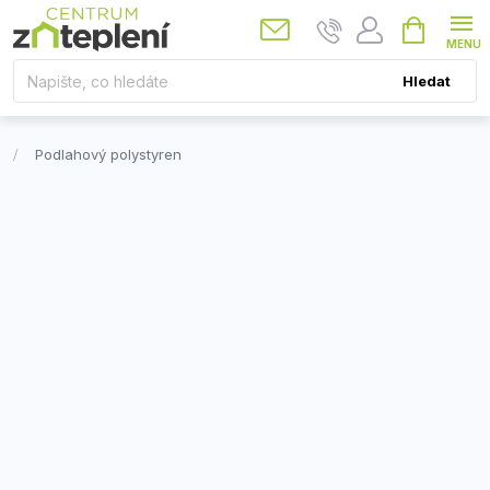
Přejít
Nákupní
košík
na
obsah
Hledat
Podlahový polystyren