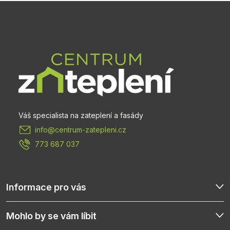
Z
á
p
a
t
info
@
centrum-zatepleni.cz
í
773 687 037
Informace pro vás
Mohlo by se vám líbit