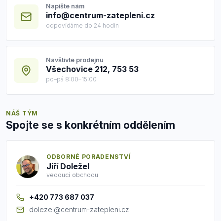
Napište nám
info@centrum-zatepleni.cz
odpovídáme do 24 hodin
Navštivte prodejnu
Všechovice 212, 753 53
po–pá 8:00–15:00
NÁŠ TÝM
Spojte se s konkrétním oddělením
ODBORNÉ PORADENSTVÍ
Jiří Doležel
vedoucí obchodu
+420 773 687 037
dolezel@centrum-zatepleni.cz