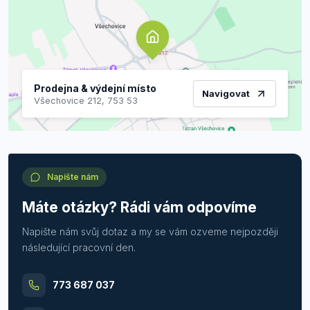
Prodejna & výdejní místo
Navigovat
Všechovice 212, 753 53
Napište nám
Máte otázky? Rádi vám odpovíme
Napište nám svůj dotaz a my se vám ozveme nejpozději
následující pracovní den.
773 687 037