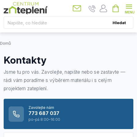
Přejít
Nákupní
košík
na
obsah
Hledat
Domů
Kontakty
Jsme tu pro vás. Zavolejte, napište nebo se zastavte —
rádi vám poradíme s výběrem materiálu i s celým
projektem zateplení.
Zavolejte nám
773 687 037
po–pá 8:00–16:00