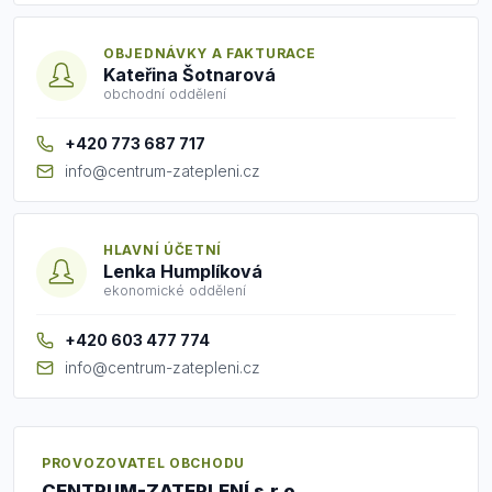
OBJEDNÁVKY A FAKTURACE
Kateřina Šotnarová
obchodní oddělení
+420 773 687 717
info@centrum-zatepleni.cz
HLAVNÍ ÚČETNÍ
Lenka Humplíková
ekonomické oddělení
+420 603 477 774
info@centrum-zatepleni.cz
PROVOZOVATEL OBCHODU
CENTRUM-ZATEPLENÍ s.r.o.