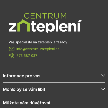
á
p
a
t
info
@
centrum-zatepleni.cz
í
773 687 037
Informace pro vás
Mohlo by se vám líbit
Můžete nám důvěřovat