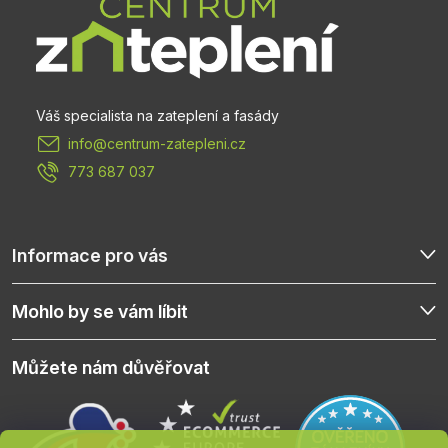
t
í
info
@
centrum-zatepleni.cz
773 687 037
Informace pro vás
Mohlo by se vám líbit
Můžete nám důvěřovat