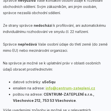
Správce
nevyužívá
Vaše kontaktní osobní údaje k rozesílání
obchodních sdělení. Svým zákazníkům, ani jiným osobám,
správce nezasílá obchodní sdělení.
Ze strany správce
nedochází
k profilování, ani automatickému
individuálnímu rozhodování ve smyslu čl. 22 nařízení.
Správce
nepředává
Vaše osobní údaje do třetí země (do země
mimo EU) nebo mezinárodní organizaci.
Na správce je možné se k uplatnění práv v oblasti osobních
údajů obracet prostřednictvím:
datové schránky:
u5o5qu
emailem na adrese:
info@centrum-zatepleni.cz
poštou na adrese:
CENTRUM-ZATEPLENÍ s.r.o.,
Všechovice 212, 753 53 Všechovice
.
Výše uvedenými způsoby je možné se v relevantních