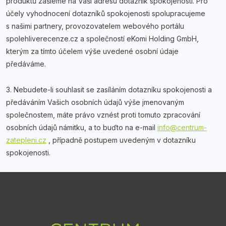
produktů zašleme na Vaši adresu dotazník spokojenosti. Pro
účely vyhodnocení dotazníků spokojenosti spolupracujeme
s našimi partnery, provozovatelem webového portálu
spolehliverecenze.cz a společností eKomi Holding GmbH,
kterým za tímto účelem výše uvedené osobní údaje
předáváme.
3. Nebudete-li souhlasit se zasíláním dotazníku spokojenosti a
předáváním Vašich osobních údajů výše jmenovaným
společnostem, máte právo vznést proti tomuto zpracování
osobních údajů námitku, a to buďto na e-mail
info@centrum-
zatepleni.cz
, případně postupem uvedeným v dotazníku
spokojenosti.
Z
á
p
a