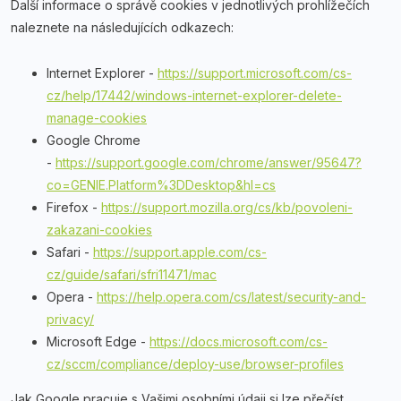
Další informace o správě cookies v jednotlivých prohlížečích
naleznete na následujících odkazech:
Internet Explorer -
https://support.microsoft.com/cs-
cz/help/17442/windows-internet-explorer-delete-
manage-cookies
Google Chrome
-
https://support.google.com/chrome/answer/95647?
co=GENIE.Platform%3DDesktop&hl=cs
Firefox -
https://support.mozilla.org/cs/kb/povoleni-
zakazani-cookies
Safari -
https://support.apple.com/cs-
cz/guide/safari/sfri11471/mac
Opera -
https://help.opera.com/cs/latest/security-and-
privacy/
Microsoft Edge -
https://docs.microsoft.com/cs-
cz/sccm/compliance/deploy-use/browser-profiles
Jak Google pracuje s Vašimi osobními údaji si lze přečíst