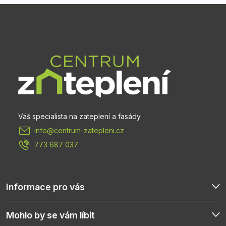
Z
á
p
a
t
info
@
centrum-zatepleni.cz
í
773 687 037
Informace pro vás
Mohlo by se vám líbit