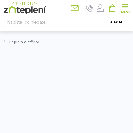
Přejít
Nákupní
košík
na
obsah
Hledat
Lepidla a stěrky