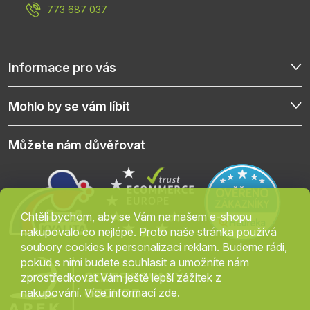
í
773 687 037
Informace pro vás
Mohlo by se vám líbit
Můžete nám důvěřovat
Chtěli bychom, aby se Vám na našem e-shopu
nakupovalo co nejlépe. Proto naše stránka používá
soubory cookies k personalizaci reklam. Budeme rádi,
pokud s nimi budete souhlasit a umožníte nám
zprostředkovat Vám ještě lepší zážitek z
nakupování. Více informací
zde
.