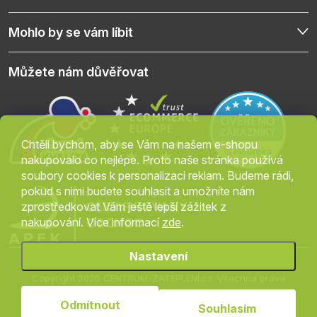
Mohlo by se vám líbit
Můžete nám důvěřovat
Chtěli bychom, aby se Vám na našem e-shopu
nakupovalo co nejlépe. Proto naše stránka používá
soubory cookies k personalizaci reklam. Budeme rádi,
pokud s nimi budete souhlasit a umožníte nám
zprostředkovat Vám ještě lepší zážitek z
nakupování. Více informací
zde
.
Nastavení
Copyright 2026
CENTRUM-ZATEPLENÍ.cz
. Všechna práva
vyhrazena.
Upravit nastavení cookies
Odmítnout
Souhlasím