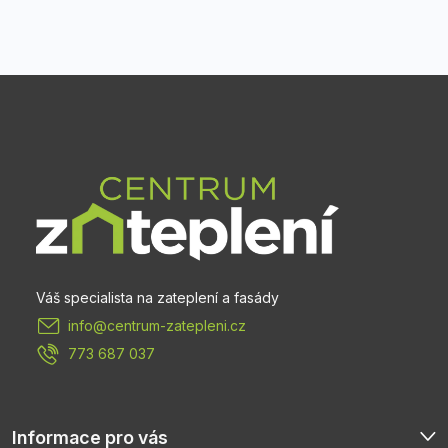
Z
á
p
a
t
info
@
centrum-zatepleni.cz
í
773 687 037
Informace pro vás