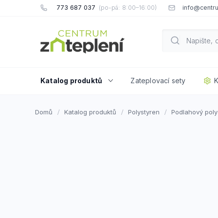
Přejít
773 687 037
info@centru
na
obsah
Katalog produktů
Zateplovací sety
K
Domů
Katalog produktů
Polystyren
Podlahový poly