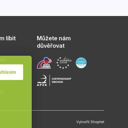
 líbit
Můžete nám
důvěřovat
álu
sád
uhlasím
du
Vytvořil Shoptet