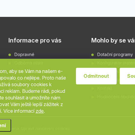
Informace pro vás
Mohlo by se vám
Dopravné
Dotační programy
Odběrná místa
Konfigurátor materi
hom, aby se Vám na našem e-
Věrnostní program
Grafické návrhy fa
Odmítnout
So
povalo co nejlépe. Proto naše
GDPR
Rady a tipy
užívá soubory cookies k
OP - spotřebitel
Kontakt
aci reklam. Budeme rádi, pokud
OP - podnikatel
Hodnocení obcho
ete souhlasit a umožníte nám
vat Vám ještě lepší zážitek z
. Více informací
zde
.
ení
 vyhrazena.
Upravit nastavení cookies