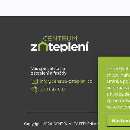
Z
á
p
a
Chtěli byc
shopu naku
t
stránka po
info
@
centrum-zatepleni.cz
personaliz
773 687 037
í
s nimi bud
zprostředko
nakupování
Nastav
Copyright 2026
CENTRUM-ZATEPLENÍ.cz
. Všechna práva