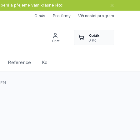
opení a přejeme vám krásné léto!
O nás
Pro firmy
Věrnostní program
Reference
Kontakty
REN