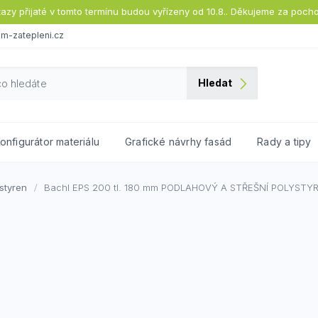
tazy přijaté v tomto termínu budou vyřízeny od 10.8.. Děkujeme za poch
m-zatepleni.cz
Hledat
onfigurátor materiálu
Grafické návrhy fasád
Rady a tipy
styren
Bachl EPS 200 tl. 180 mm
PODLAHOVÝ A STŘEŠNÍ POLYSTY