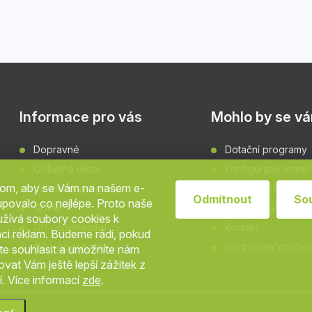
Informace pro vás
Mohlo by se vám
Dopravné
Dotační programy
Odběrná místa
Konfigurátor materi
hom, aby se Vám na našem e-
Věrnostní program
Grafické návrhy fa
Odmítnout
So
povalo co nejlépe. Proto naše
GDPR
Rady a tipy
užívá soubory cookies k
OP - spotřebitel
Kontakt
aci reklam. Budeme rádi, pokud
OP - podnikatel
Hodnocení obcho
ete souhlasit a umožníte nám
vat Vám ještě lepší zážitek z
. Více informací
zde
.