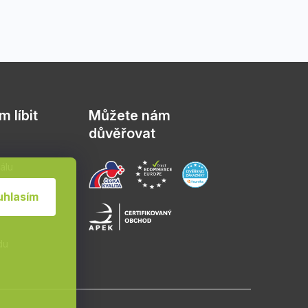
 líbit
Můžete nám
důvěřovat
álu
sád
uhlasím
du