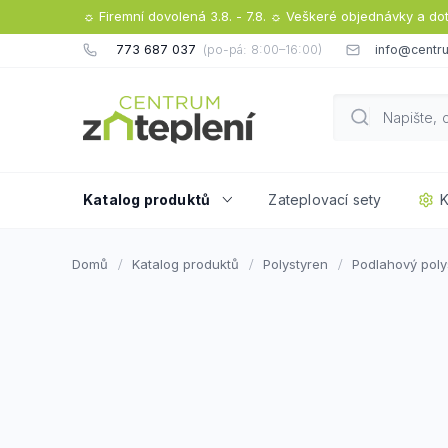
Přejít
☼ Firemní dovolená 3.8. - 7.8. ☼ Veškeré objednávky a do
na
773 687 037
info@centru
obsah
Katalog produktů
Zateplovací sety
K
Domů
Katalog produktů
Polystyren
Podlahový poly