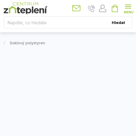
Přejít
Nákupní
košík
na
obsah
Hledat
Soklový polystyren