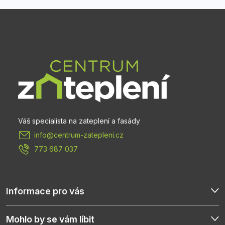
Z
á
p
a
t
info
@
centrum-zatepleni.cz
í
773 687 037
Informace pro vás
Mohlo by se vám líbit