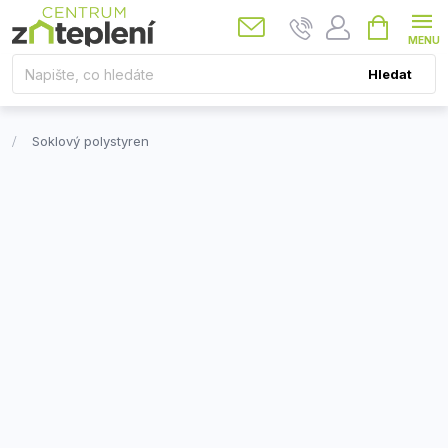
Přejít
Nákupní
košík
na
obsah
Hledat
Soklový polystyren