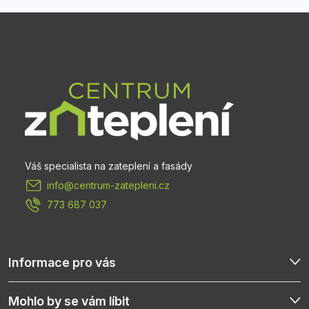
Z
á
p
a
t
info
@
centrum-zatepleni.cz
í
773 687 037
Informace pro vás
Mohlo by se vám líbit