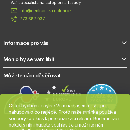
t
info
@
centrum-zatepleni.cz
í
773 687 037
Informace pro vás
Mohlo by se vám líbit
Můžete nám důvěřovat
Chtěli bychom, aby se Vám na našem e-shopu
nakupovalo co nejlépe. Proto naše stránka používá
soubory cookies k personalizaci reklam. Budeme rádi,
pokud s nimi budete souhlasit a umožníte nám