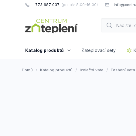
Přejít
773 687 037
info@centru
na
obsah
Katalog produktů
Zateplovací sety
K
Domů
Katalog produktů
Izolační vata
Fasádní vata