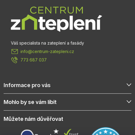
p
a
t
info
@
centrum-zatepleni.cz
í
773 687 037
Informace pro vás
Mohlo by se vám líbit
Můžete nám důvěřovat