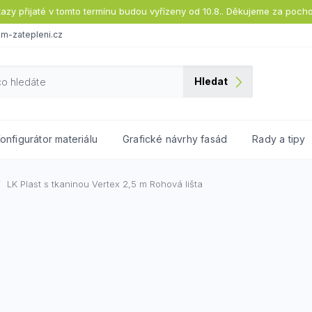
tazy přijaté v tomto termínu budou vyřízeny od 10.8.. Děkujeme za poch
m-zatepleni.cz
Hledat
onfigurátor materiálu
Grafické návrhy fasád
Rady a tipy
LK Plast s tkaninou Vertex 2,5 m
Rohová lišta