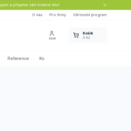
opení a přejeme vám krásné léto!
O nás
Pro firmy
Věrnostní program
Reference
Kontakty