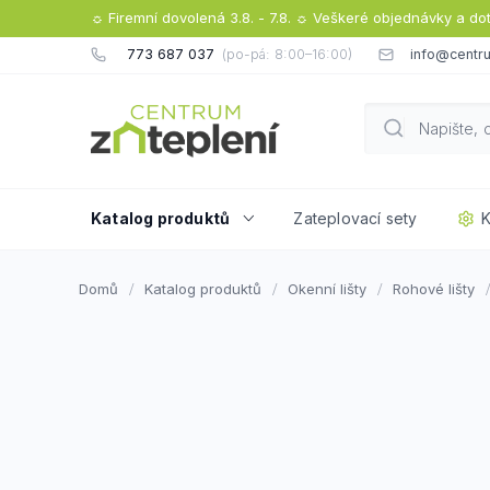
Přejít
☼ Firemní dovolená 3.8. - 7.8. ☼ Veškeré objednávky a do
na
773 687 037
info@centru
obsah
Katalog produktů
Zateplovací sety
K
Domů
Katalog produktů
Okenní lišty
Rohové lišty