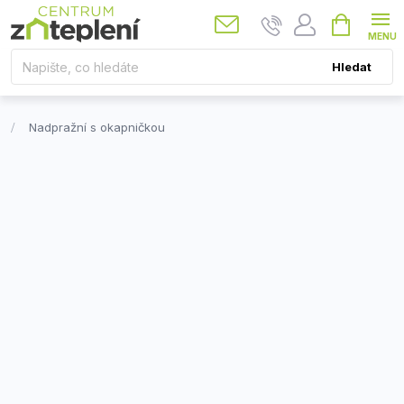
Přejít
Nákupní
košík
na
obsah
Hledat
Nadpražní s okapničkou