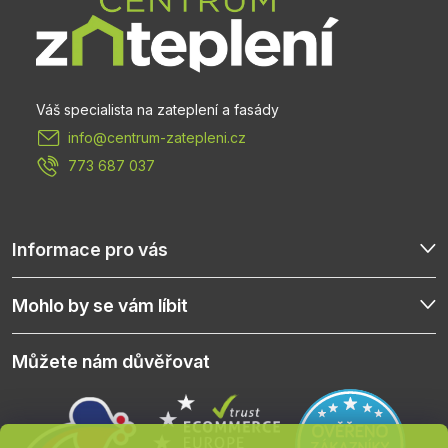
p
a
t
info
@
centrum-zatepleni.cz
í
773 687 037
Informace pro vás
Mohlo by se vám líbit
Můžete nám důvěřovat