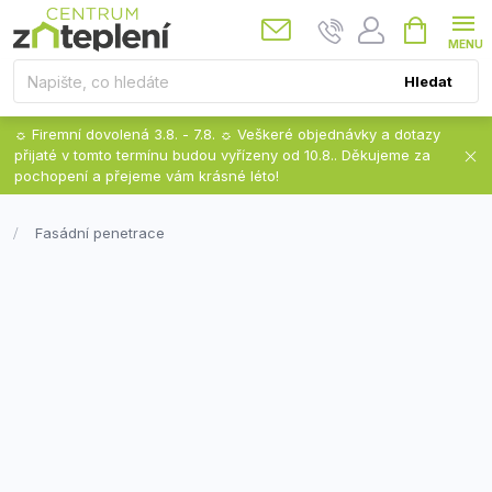
Přejít
Nákupní
košík
na
obsah
Hledat
☼ Firemní dovolená 3.8. - 7.8. ☼ Veškeré objednávky a dotazy
přijaté v tomto termínu budou vyřízeny od 10.8.. Děkujeme za
pochopení a přejeme vám krásné léto!
Fasádní penetrace