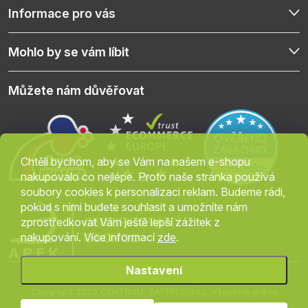
Informace pro vás
Mohlo by se vám líbit
Můžete nám důvěřovat
Chtěli bychom, aby se Vám na našem e-shopu
nakupovalo co nejlépe. Proto naše stránka používá
soubory cookies k personalizaci reklam. Budeme rádi,
pokud s nimi budete souhlasit a umožníte nám
zprostředkovat Vám ještě lepší zážitek z
nakupování. Více informací
zde
.
Nastavení
Copyright 2026
CENTRUM-ZATEPLENÍ.cz
. Všechna práva
vyhrazena.
Upravit nastavení cookies