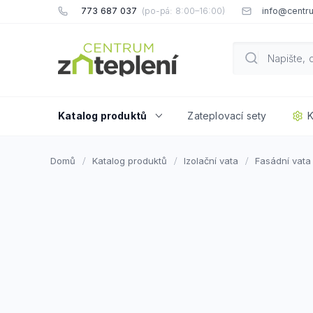
Přejít
773 687 037
info@centru
na
obsah
Katalog produktů
Zateplovací sety
K
Domů
Katalog produktů
Izolační vata
Fasádní vata