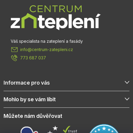
p
a
t
info
@
centrum-zatepleni.cz
í
773 687 037
Informace pro vás
Mohlo by se vám líbit
Můžete nám důvěřovat