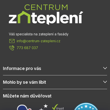
p
a
t
info
@
centrum-zatepleni.cz
í
773 687 037
Informace pro vás
Mohlo by se vám líbit
Můžete nám důvěřovat