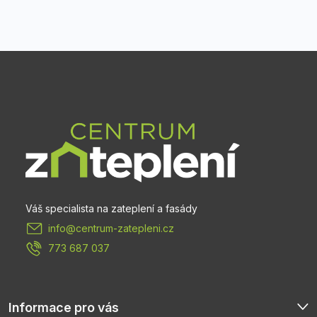
Z
á
p
a
t
info
@
centrum-zatepleni.cz
í
773 687 037
Informace pro vás