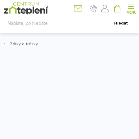
Přejít
Nákupní
košík
na
obsah
Hledat
Zátky a frézky