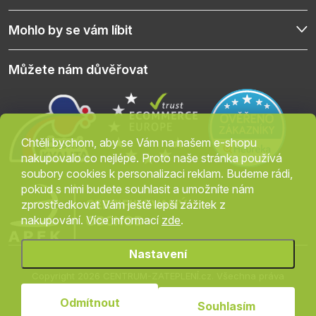
Mohlo by se vám líbit
Můžete nám důvěřovat
Chtěli bychom, aby se Vám na našem e-shopu
nakupovalo co nejlépe. Proto naše stránka používá
soubory cookies k personalizaci reklam. Budeme rádi,
pokud s nimi budete souhlasit a umožníte nám
zprostředkovat Vám ještě lepší zážitek z
nakupování. Více informací
zde
.
Nastavení
Copyright 2026
CENTRUM-ZATEPLENÍ.cz
. Všechna práva
vyhrazena.
Upravit nastavení cookies
Odmítnout
Souhlasím