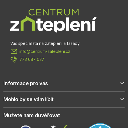
á
p
a
t
info
@
centrum-zatepleni.cz
í
773 687 037
Informace pro vás
Mohlo by se vám líbit
Můžete nám důvěřovat