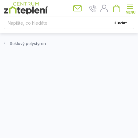
Přejít
Nákupní
košík
na
obsah
Hledat
Soklový polystyren