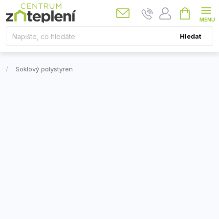
Přejít
Nákupní
košík
na
obsah
Hledat
Soklový polystyren