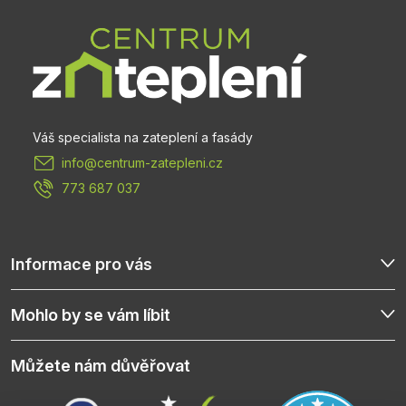
á
p
a
t
info
@
centrum-zatepleni.cz
í
773 687 037
Informace pro vás
Mohlo by se vám líbit
Můžete nám důvěřovat