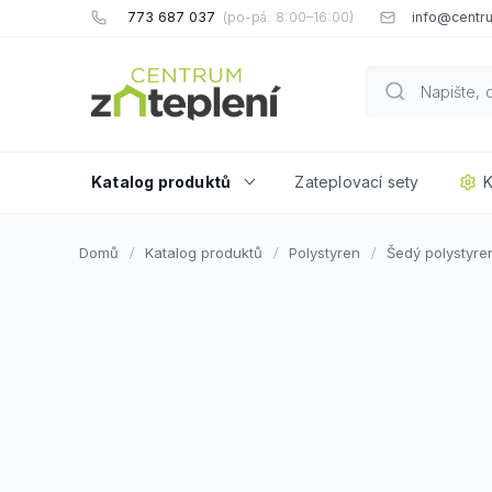
Přejít
773 687 037
info@centru
na
obsah
Katalog produktů
Zateplovací sety
K
Domů
Katalog produktů
Polystyren
Šedý polystyre