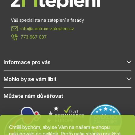
a
t
info
@
centrum-zatepleni.cz
í
773 687 037
Informace pro vás
Mohlo by se vám líbit
Můžete nám důvěřovat
Chtěli bychom, aby se Vám na našem e-shopu
nakupovalo co nejlépe. Proto naše stránka používá