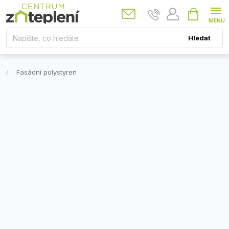
Přejít
Nákupní
košík
na
obsah
Hledat
Fasádní polystyren