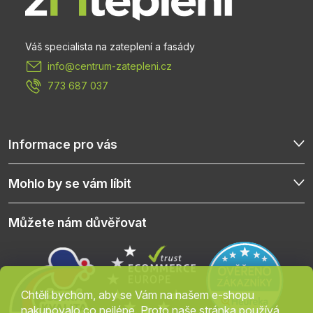
a
t
info
@
centrum-zatepleni.cz
í
773 687 037
Informace pro vás
Mohlo by se vám líbit
Můžete nám důvěřovat
Chtěli bychom, aby se Vám na našem e-shopu
nakupovalo co nejlépe. Proto naše stránka používá