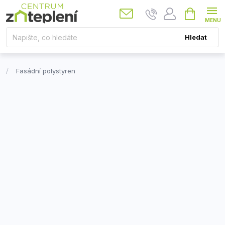
Přejít
Nákupní
košík
na
obsah
Hledat
Fasádní polystyren