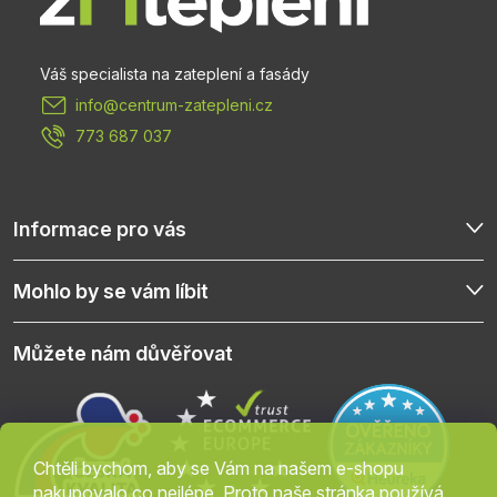
a
t
info
@
centrum-zatepleni.cz
í
773 687 037
Informace pro vás
Mohlo by se vám líbit
Můžete nám důvěřovat
Chtěli bychom, aby se Vám na našem e-shopu
nakupovalo co nejlépe. Proto naše stránka používá