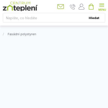
Přejít
Nákupní
košík
na
obsah
Hledat
Fasádní polystyren