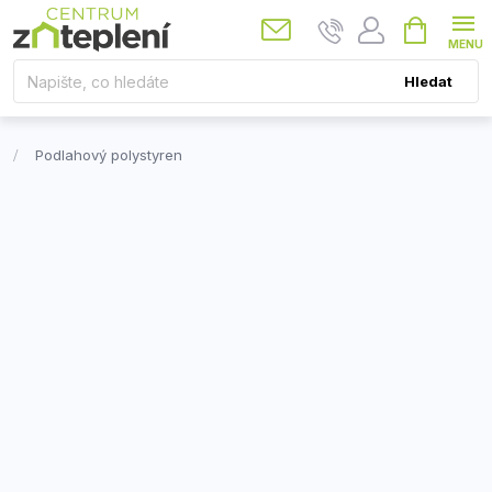
Přejít
Nákupní
košík
na
obsah
Hledat
Podlahový polystyren