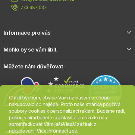
í
773 687 037
Informace pro vás
Mohlo by se vám líbit
Můžete nám důvěřovat
Chtěli bychom, aby se Vám na našem e-shopu
nakupovalo co nejlépe. Proto naše stránka používá
soubory cookies k personalizaci reklam. Budeme rádi,
pokud s nimi budete souhlasit a umožníte nám
zprostředkovat Vám ještě lepší zážitek z
nakupování. Více informací
zde
.