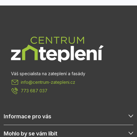
Z
á
p
a
t
info
@
centrum-zatepleni.cz
í
773 687 037
Informace pro vás
Mohlo by se vám líbit