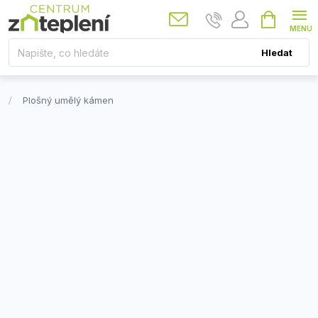
Přejít
Nákupní
košík
na
obsah
Hledat
Plošný umělý kámen