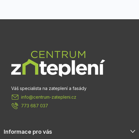
Z
á
p
a
t
info
@
centrum-zatepleni.cz
í
773 687 037
Informace pro vás