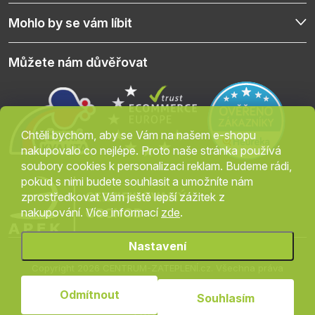
Mohlo by se vám líbit
Můžete nám důvěřovat
Chtěli bychom, aby se Vám na našem e-shopu
nakupovalo co nejlépe. Proto naše stránka používá
soubory cookies k personalizaci reklam. Budeme rádi,
pokud s nimi budete souhlasit a umožníte nám
zprostředkovat Vám ještě lepší zážitek z
nakupování. Více informací
zde
.
Nastavení
Copyright 2026
CENTRUM-ZATEPLENÍ.cz
. Všechna práva
vyhrazena.
Upravit nastavení cookies
Odmítnout
Souhlasím
Vytvořil Shoptet