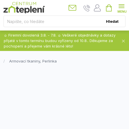
Přejít
Nákupní
košík
na
obsah
Hledat
☼ Firemní dovolená 3.8. - 7.8. ☼ Veškeré objednávky a dotazy
přijaté v tomto termínu budou vyřízeny od 10.8.. Děkujeme za
pochopení a přejeme vám krásné léto!
Armovací tkaniny, Perlinka