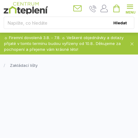
Přejít
Nákupní
košík
na
obsah
Hledat
☼ Firemní dovolená 3.8. - 7.8. ☼ Veškeré objednávky a dotazy
přijaté v tomto termínu budou vyřízeny od 10.8.. Děkujeme za
pochopení a přejeme vám krásné léto!
Zakládací lišty