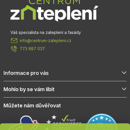
p
a
t
info
@
centrum-zatepleni.cz
í
773 687 037
Informace pro vás
Mohlo by se vám líbit
Můžete nám důvěřovat