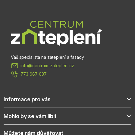
á
p
a
t
info
@
centrum-zatepleni.cz
í
773 687 037
Informace pro vás
Mohlo by se vám líbit
Můžete nám důvěřovat