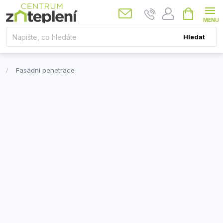
Přejít
Nákupní
košík
na
obsah
Hledat
Fasádní penetrace