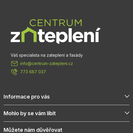
á
p
a
t
info
@
centrum-zatepleni.cz
í
773 687 037
Informace pro vás
Mohlo by se vám líbit
Můžete nám důvěřovat