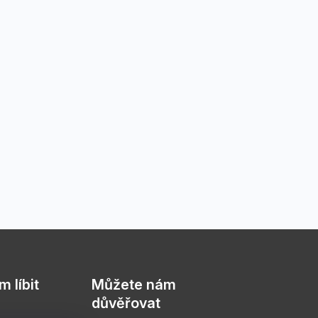
 líbit
Můžete nám
důvěřovat