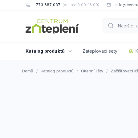
Přejít
773 687 037
info@centru
na
obsah
Katalog produktů
Zateplovací sety
K
Domů
Katalog produktů
Okenní lišty
Začišťovací li