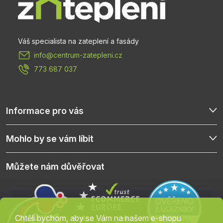
a
t
info
@
centrum-zatepleni.cz
í
773 687 037
Informace pro vás
Mohlo by se vám líbit
Můžete nám důvěřovat
Chtěli bychom, aby se Vám na našem e-shopu