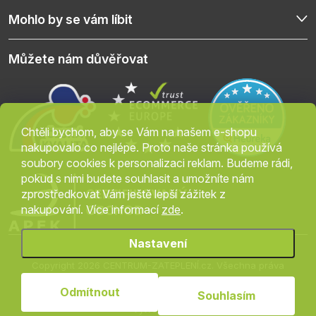
Mohlo by se vám líbit
Můžete nám důvěřovat
Chtěli bychom, aby se Vám na našem e-shopu
nakupovalo co nejlépe. Proto naše stránka používá
soubory cookies k personalizaci reklam. Budeme rádi,
pokud s nimi budete souhlasit a umožníte nám
zprostředkovat Vám ještě lepší zážitek z
nakupování. Více informací
zde
.
Nastavení
Copyright 2026
CENTRUM-ZATEPLENÍ.cz
. Všechna práva
vyhrazena.
Upravit nastavení cookies
Odmítnout
Souhlasím
Vytvořil Shoptet