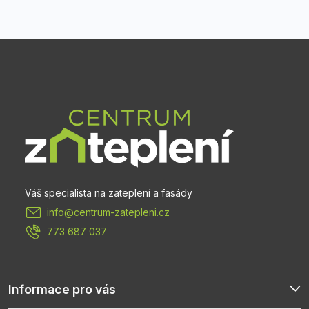
Z
á
p
a
t
info
@
centrum-zatepleni.cz
í
773 687 037
Informace pro vás