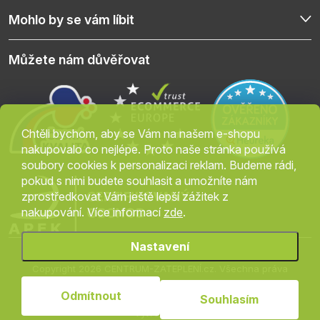
Mohlo by se vám líbit
Můžete nám důvěřovat
Chtěli bychom, aby se Vám na našem e-shopu
nakupovalo co nejlépe. Proto naše stránka používá
soubory cookies k personalizaci reklam. Budeme rádi,
pokud s nimi budete souhlasit a umožníte nám
zprostředkovat Vám ještě lepší zážitek z
nakupování. Více informací
zde
.
Nastavení
Copyright 2026
CENTRUM-ZATEPLENÍ.cz
. Všechna práva
vyhrazena.
Upravit nastavení cookies
Odmítnout
Souhlasím
Vytvořil Shoptet