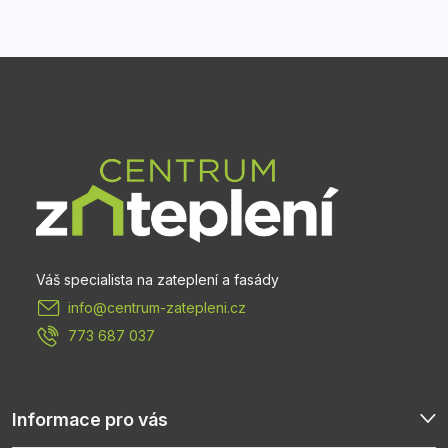
Z
á
p
a
t
info
@
centrum-zatepleni.cz
í
773 687 037
Informace pro vás