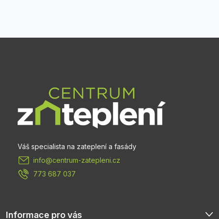
Z
á
p
a
t
info
@
centrum-zatepleni.cz
í
773 687 037
Informace pro vás