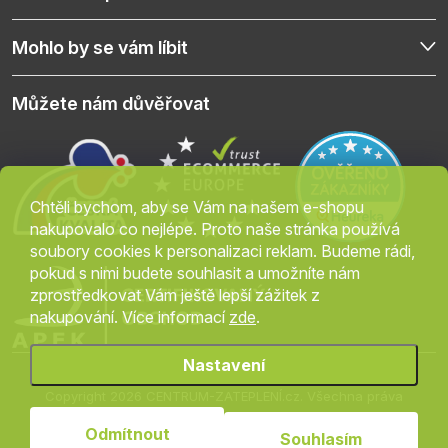
Mohlo by se vám líbit
Můžete nám důvěřovat
Chtěli bychom, aby se Vám na našem e-shopu
nakupovalo co nejlépe. Proto naše stránka používá
soubory cookies k personalizaci reklam. Budeme rádi,
pokud s nimi budete souhlasit a umožníte nám
zprostředkovat Vám ještě lepší zážitek z
nakupování. Více informací
zde
.
Nastavení
Copyright 2026
CENTRUM-ZATEPLENÍ.cz
. Všechna práva
vyhrazena.
Upravit nastavení cookies
Odmítnout
Souhlasím