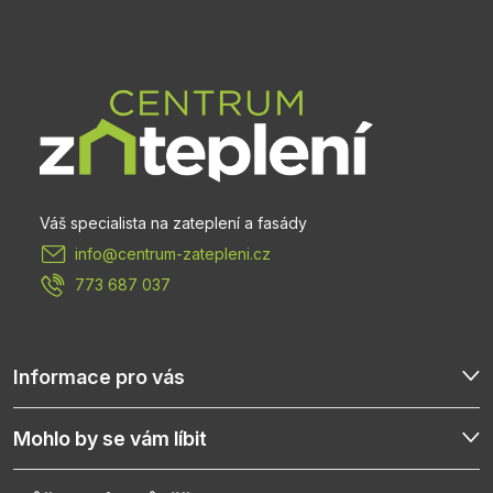
Z
á
p
a
t
info
@
centrum-zatepleni.cz
í
773 687 037
Informace pro vás
Mohlo by se vám líbit