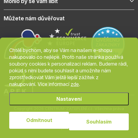
Mohlo by se vám líbit
Můžete nám důvěřovat
Chtěli bychom, aby se Vám na našem e-shopu
nakupovalo co nejlépe. Proto naše stránka používá
soubory cookies k personalizaci reklam. Budeme rádi,
pokud s nimi budete souhlasit a umožníte nám
zprostředkovat Vám ještě lepší zážitek z
nakupování. Více informací
zde
.
Nastavení
Copyright 2026
CENTRUM-ZATEPLENÍ.cz
. Všechna práva
vyhrazena.
Upravit nastavení cookies
Odmítnout
Souhlasím
Vytvořil Shoptet