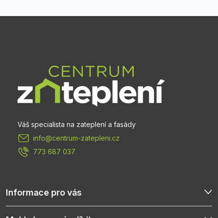
Z
á
p
a
t
info
@
centrum-zatepleni.cz
í
773 687 037
Informace pro vás