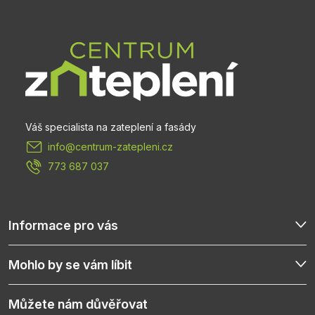
á
p
a
t
info
@
centrum-zatepleni.cz
í
773 687 037
Informace pro vás
Mohlo by se vám líbit
Můžete nám důvěřovat