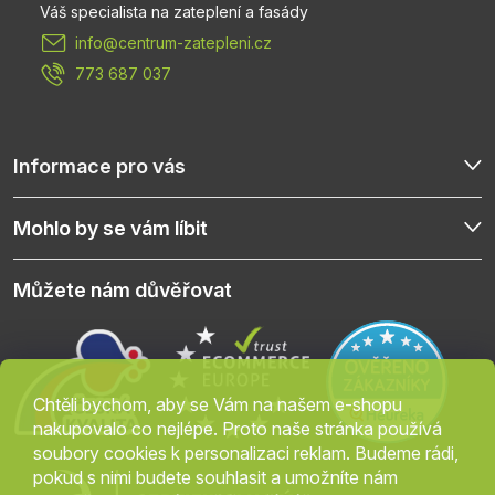
t
info
@
centrum-zatepleni.cz
í
773 687 037
Informace pro vás
Mohlo by se vám líbit
Můžete nám důvěřovat
Chtěli bychom, aby se Vám na našem e-shopu
nakupovalo co nejlépe. Proto naše stránka používá
soubory cookies k personalizaci reklam. Budeme rádi,
pokud s nimi budete souhlasit a umožníte nám