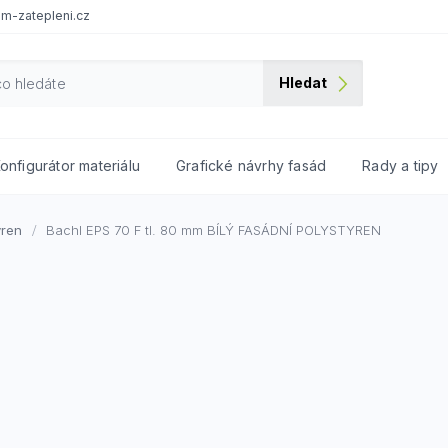
m-zatepleni.cz
Hledat
onfigurátor materiálu
Grafické návrhy fasád
Rady a tipy
yren
Bachl EPS 70 F tl. 80 mm
BÍLÝ FASÁDNÍ POLYSTYREN