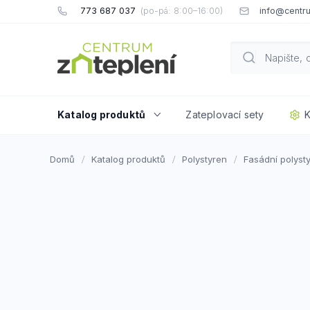
Přejít
773 687 037
info@centru
na
obsah
Katalog produktů
Zateplovací sety
K
Domů
Katalog produktů
Polystyren
Fasádní polyst