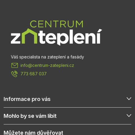
á
p
a
t
info
@
centrum-zatepleni.cz
í
773 687 037
Informace pro vás
Mohlo by se vám líbit
Můžete nám důvěřovat