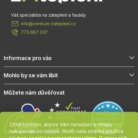
t
info
@
centrum-zatepleni.cz
í
773 687 037
Informace pro vás
Mohlo by se vám líbit
Můžete nám důvěřovat
Chtěli bychom, aby se Vám na našem e-shopu
nakupovalo co nejlépe. Proto naše stránka používá