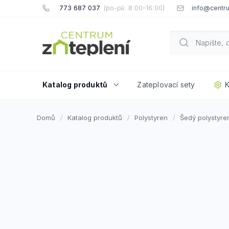
Přejít
773 687 037
info@centru
na
obsah
Katalog produktů
Zateplovací sety
K
Domů
Katalog produktů
Polystyren
Šedý polystyre