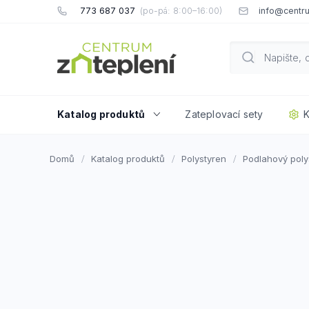
Přejít
773 687 037
info@centru
na
obsah
Katalog produktů
Zateplovací sety
K
Domů
Katalog produktů
Polystyren
Podlahový poly