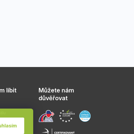
 líbit
Můžete nám
důvěřovat
álu
sád
uhlasím