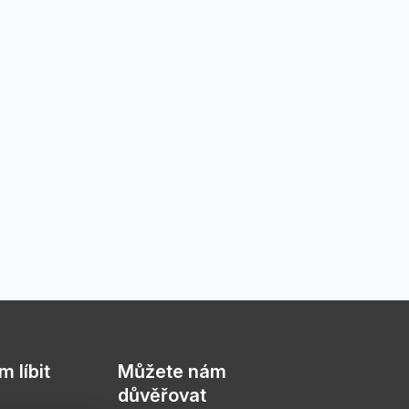
 líbit
Můžete nám
důvěřovat