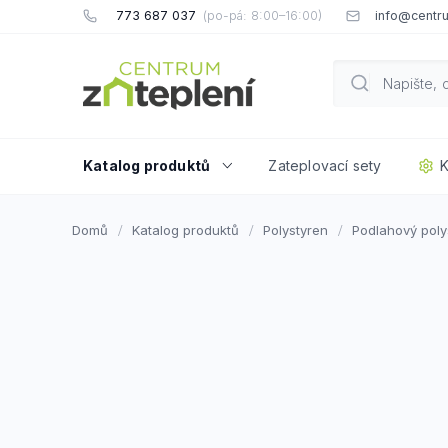
Přejít
773 687 037
info@centru
na
obsah
Katalog produktů
Zateplovací sety
K
Domů
Katalog produktů
Polystyren
Podlahový poly