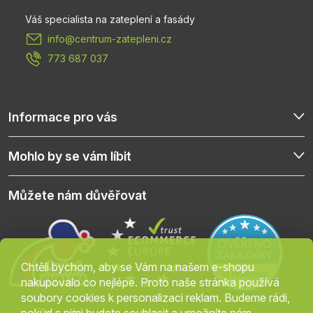
t
info
@
centrum-zatepleni.cz
í
773 687 037
Informace pro vás
Mohlo by se vám líbit
Můžete nám důvěřovat
Chtěli bychom, aby se Vám na našem e-shopu
nakupovalo co nejlépe. Proto naše stránka používá
soubory cookies k personalizaci reklam. Budeme rádi,