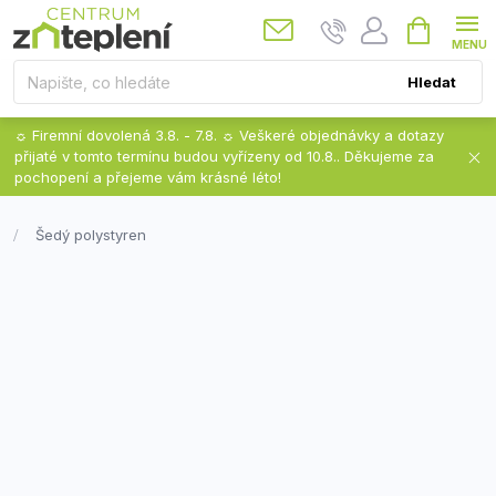
Přejít
Nákupní
košík
na
obsah
Hledat
☼ Firemní dovolená 3.8. - 7.8. ☼ Veškeré objednávky a dotazy
přijaté v tomto termínu budou vyřízeny od 10.8.. Děkujeme za
pochopení a přejeme vám krásné léto!
Šedý polystyren